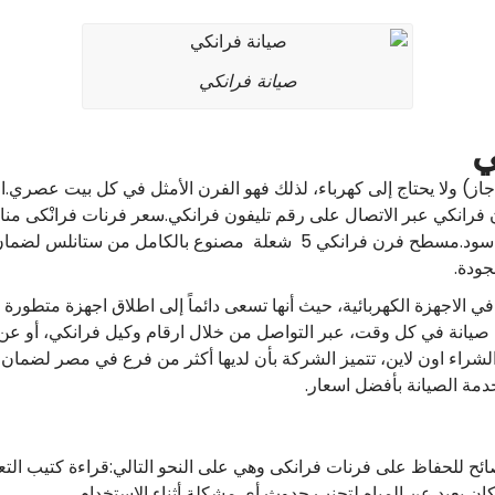
صيانة فرانكي
ي
جاز) ولا يحتاج إلى كهرباء، لذلك فهو الفرن الأمثل في كل بيت عصري
فرانكي عبر الاتصال على رقم تليفون فرانكي.سعر فرنات فرانْكى مناس
فرنات والألوان الخاصة به منها فضي اللون، لون اسود.مسطح فرن فرانكي 5 
جودة.
لاجهزة الكهربائية، حيث أنها تسعى دائماً إلى اطلاق اجهزة متطورة ل
صيانة في كل وقت، عبر التواصل من خلال ارقام وكيل فرانكي، أو ع
لشراء اون لاين، تتميز الشركة بأن لديها أكثر من فرع في مصر لضمان ت
دمة الصيانة بأفضل اسعار.
ح للحفاظ على فرنات فرانكى وهي على النحو التالي:قراءة كتيب الت
ن بعيد عن المياه لتجنب حدوث أي مشكلة أثناء الاستخدام.