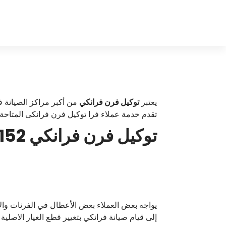
لتجاوز
لى
f
لمحتوى
r
a
n
k
يعتبر
توكيل فرن فرانكي
من أكبر مراكز الصيانة في
تقدم خدمة عملاء فرا توكيل فرن فرانكى المتاحة
e
توكيل فرن فرانكي 01100786152 رقم صيانة فرن فرانكي
يواجه بعض العملاء بعض الأعطال في الفرنات وا
إلى قيام صيانة فرانكي بتغيير قطع الغيار الاصلية