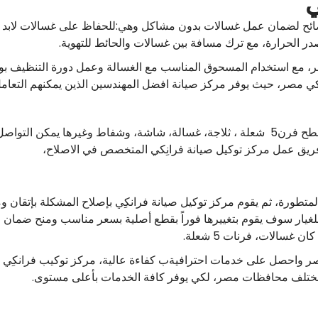
ي
نصائح لضمان عمل غسالات بدون مشاكل وهي:للحفاظ على غسالات لابد 
 الحرارة، مع ترك مسافة بين غسالات والحائط للتهوية.
ر، مع استخدام المسحوق المناسب مع الغسالة وعمل دورة التنظيف ب
ي مصر، حيث يوفر مركز صيانة افضل المهندسين الذين يمكنهم التعامل 
إن كنت تعاني من حدوث اعطال في اي جهاز مسطح فرن5 شعلة ، ثلاجة، غسالة، شاشة، وشفاط 
ريق عمل مركز توكيل صيانة فرانِكي المتخصص في الاصلاح،
تطورة، ثم يقوم مركز توكيل صيانة فرانكِي بإصلاح المشكلة بإتقان و
لغيار سوف يقوم بتغييرها فوراً بقطع أصلية بسعر مناسب ومنح ضمان علي
 غسالات، فرنات 5 شعلة.
ر واحصل على خدمات احترافيةب كفاءة عالية، مركز توكيب فرانكِي ي
 مختلف محافظات مصر، لكي يوفر كافة الخدمات بأعلى مستوى.