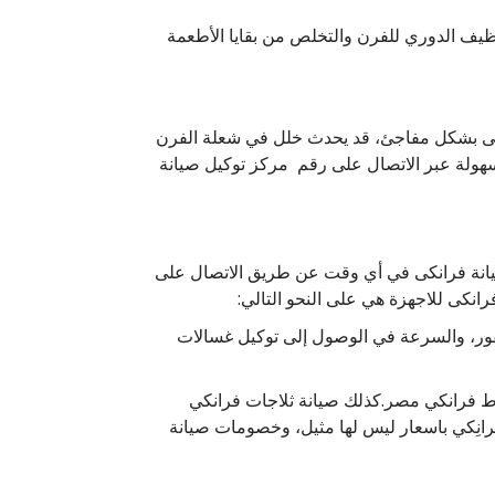
يف الدوري للفرن والتخلص من بقايا الأطعمة
نكى بشكل مفاجئ، قد يحدث خلل في شعلة الفرن
انكي 5 شعلة ، كل تلك المشاكل يمكن حلها بسهولة عبر الاتصال على رقم مركز توكيل صيانة
يانة فرانكى في أي وقت عن طريق الاتصال على
نكى للاجهزة هي على النحو التالي:
فور، والسرعة في الوصول إلى توكيل غسالات
ط فرانكي مصر.كذلك صيانة ثلاجات فرانكي
 فرانِكي باسعار ليس لها مثيل، وخصومات صيانة