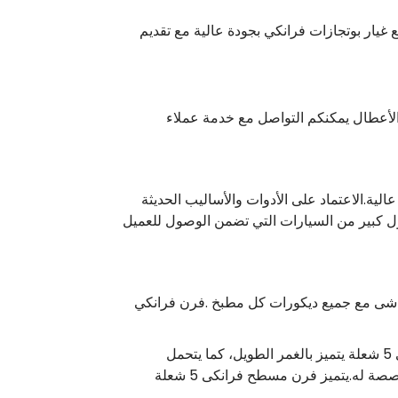
يار بوتجازات فرانكي بجودة عالية مع تقديم
الأعطال يمكنكم التواصل مع خدمة عملاء
ية.الاعتماد على الأدوات والأساليب الحديثة
ول كبير من السيارات التي تضمن الوصول للعميل
تماشى مع جميع ديكورات كل مطبخ .فرن فرانكي
المرونة في الاستخدام، حوامل مصنوعة من الزهر، التسوية السريعة للغاية.استانلس ستيل المقاوم للصدأ مسطح فرانكي 5 شعلة يتميز بالغمر الطويل، كما يتحمل
الاستخدام الشاق بالمطبخ والحرارة المرتفعة.سهولة تنظيف فرن فرانكى 5 شعلة المسطح باستخدام مواد التنظيف المخصصة له.يتميز فرن مسطح فرانكى 5 شعلة